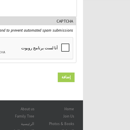
CAPTCHA
r and to prevent automated spam submissions.
About us
Home
Family Tree
Join Us
الرئيسية
Photos & Books