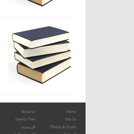
About us
Home
Family Tree
Join Us
Photos & Books
الرئيسية