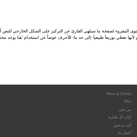
توى المقروء لصفحة ما سيلهي القارئ عن التركيز على الشكل الخارجي للنص 
لأنها تعطي توزيعاَ طبيعياَ -إلى حد ما- للأحرف عوضاً عن استخدام "هنا يوجد م
News & Events
Misc.
من نحن
كتاب آل طبارة
كتب و صور
اتصل بنا