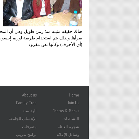
هناك حقيقة مثبتة منذ زمن طويل وهي أن المح
يقرأها. ولذلك يتم استخدام طريقة لوريم إيبسوم 
(أي الأحرف) وكأنها نص مقروء.
About us
Home
Family Tree
Join Us
Photos & Books
الرئيسية
النشاطات
الإنتساب للجامعة
شجرة العائلة
متفرقات
وسائل الإعلام
برامج تدريب